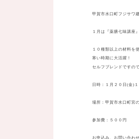
甲賀市水口町フジサワ
１月は『薬膳七味講座
１０種類以上の材料を
寒い時期に大活躍！
セルフブレンドですの
日時：１月２０日(金)
場所：甲賀市水口町宮
参加費：５００円
お申込み、お問い合わせは