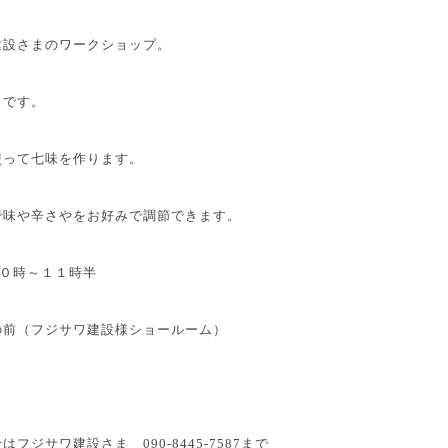
建設さまのワークショップ。
』です。
使って七味を作ります。
で味や辛さやをお好みで調節できます。
１０時～１１時半
の前（フジサワ建設様ショールーム）
フジサワ建設さま 090-8445-7587まで